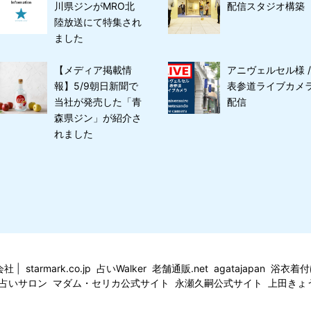
川県ジンがMRO北
配信スタジオ構築
陸放送にて特集され
ました
【メディア掲載情
アニヴェルセル様 /
報】5/9朝日新聞で
表参道ライブカメ
当社が発売した「青
配信
森県ジン」が紹介さ
れました
会社
|
starmark.co.jp
占いWalker
老舗通販.net
agatajapan
浴衣着付け
占いサロン
マダム・セリカ公式サイト
永瀬久嗣公式サイト
上田きょ