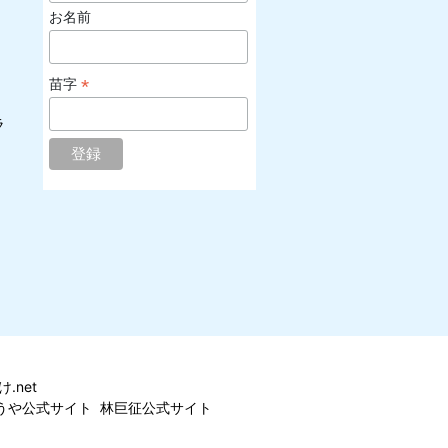
お名前
*
苗字
ラ
.net
うや公式サイト
林巨征公式サイト