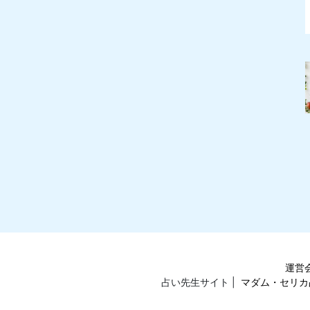
運営
占い先生サイト |
マダム・セリカ