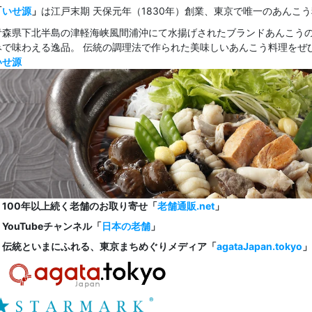
「
いせ源
」
は江戸末期 天保元年（1830年）創業、東京で唯一のあんこ
青森県下北半島の津軽海峡風間浦沖にて水揚げされたブランドあんこう
みで味わえる逸品。 伝統の調理法で作られた美味しいあんこう料理をぜ
いせ源
・100年以上続く老舗のお取り寄せ「
老舗通販.net
」
・YouTubeチャンネル「
日本の老舗
」
・伝統といまにふれる、東京まちめぐりメディア「
agataJapan.tokyo
」