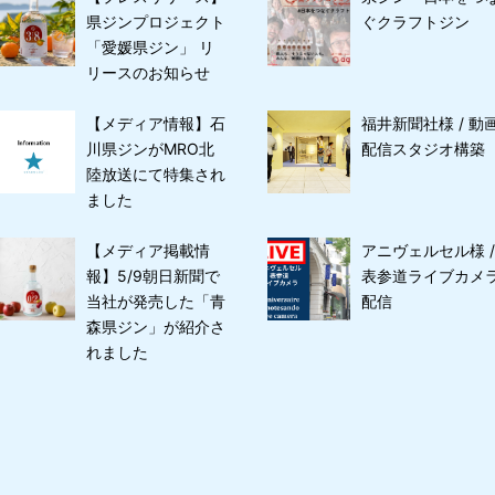
県ジンプロジェクト
ぐクラフトジン
「愛媛県ジン」 リ
リースのお知らせ
【メディア情報】石
福井新聞社様 / 動
川県ジンがMRO北
配信スタジオ構築
陸放送にて特集され
ました
【メディア掲載情
アニヴェルセル様 /
報】5/9朝日新聞で
表参道ライブカメ
当社が発売した「青
配信
森県ジン」が紹介さ
れました