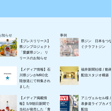
お知らせ
事例
【プレスリリース】
県ジン 日本をつ
県ジンプロジェクト
ぐクラフトジン
「愛媛県ジン」 リ
リースのお知らせ
【メディア情報】石
福井新聞社様 / 動
川県ジンがMRO北
配信スタジオ構築
陸放送にて特集され
ました
【メディア掲載情
アニヴェルセル様 /
報】5/9朝日新聞で
表参道ライブカメ
当社が発売した「青
配信