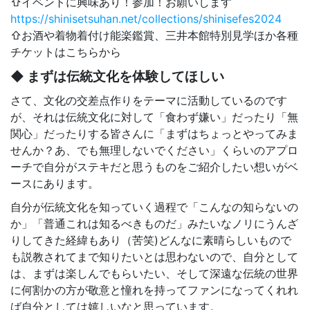
⇧イベントに興味あり！参加！お願いします
https://shinisetsuhan.net/collections/shinisefes2024
⇧お酒や着物着付け能楽鑑賞、三井本館特別見学ほか各種
チケットはこちらから
◆ まずは伝統文化を体験してほしい
さて、文化の交差点作りをテーマに活動しているのです
が、それは伝統文化に対して「食わず嫌い」だったり「無
関心」だったりする皆さんに「まずはちょっとやってみま
せんか？あ、でも無理しないでください」くらいのアプロ
ーチで自分がステキだと思うものをご紹介したい想いがベ
ースにあります。
自分が伝統文化を知っていく過程で「こんなの知らないの
か」「普通これは知るべきものだ」みたいなノリにうんざ
りしてきた経緯もあり（苦笑)どんなに素晴らしいもので
も説教されてまで知りたいとは思わないので、自分として
は、まずは楽しんでもらいたい、そして深遠な伝統の世界
に何割かの方が敬意と憧れを持ってファンになってくれれ
ば自分としては嬉しいなと思っています。