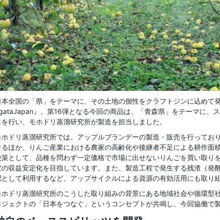
日本全国の「県」をテーマに、その土地の個性をクラフトジンに込めて発
agataJapan』。第16弾となる今回の商品は、「青森県」をテーマに
スを行い、モホドリ蒸溜研究所が製造を担当しました。
モホドリ蒸溜研究所では、アップルブランデーの製造・販売を行ってお
けるほか、りんご産業における農家の高齢化や後継者不足による耕作面
決策として、品種を問わず一定価格で市場に出せないりんごを買い取り
家の収益安定化を目指しています。また、製造工程で発生する残渣（発
肥として利用するなど、アップサイクルによる資源の有効活用にも取り
モホドリ蒸溜研究所のこうした取り組みの背景にある地域社会や循環型
ロジェクトの「日本をつなぐ」というコンセプトが共鳴し、今回協働で