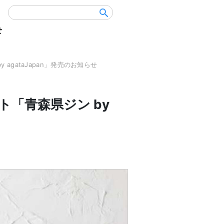
せ
agataJapan」発売のお知らせ
「青森県ジン by