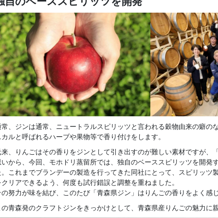
独自のベーススピリッツを開発
通常、ジンは通常、ニュートラルスピリッツと言われる穀物由来の癖の
ニカルと呼ばれるハーブや果物等で香り付けをします。
元来、りんごはその香りをジンとして引き出すのが難しい素材ですが、
思いから、今回、モホドリ蒸留所では、独自のベーススピリッツを開発
た。これまでブランデーの製造を行ってきた同社にとって、スピリッツ
をクリアできるよう、何度も試行錯誤と調整を重ねました。
その努力が味を結び、このたび「青森県ジン」はりんごの香りをよく感
この青森発のクラフトジンをきっかけとして、青森県産りんごの魅力に