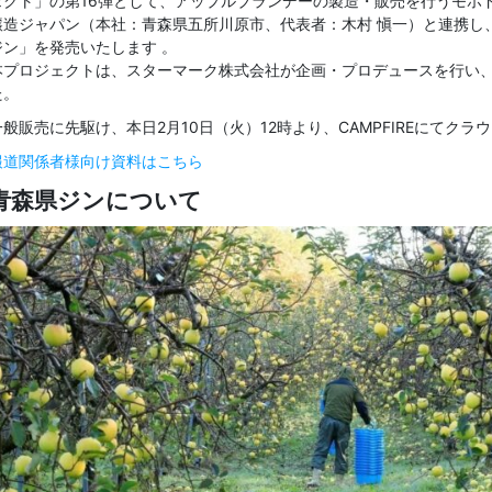
ェクト」の第16弾として、アップルブランデーの製造・販売を行うモホ
醸造ジャパン（本社：青森県五所川原市、代表者：木村 愼一）と連携し
ジン」を発売いたします 。
本プロジェクトは、スターマーク株式会社が企画・プロデュースを行い
た。
一般販売に先駆け、本日2月10日（火）12時より、CAMPFIREにてク
報道関係者様向け資料はこちら
青森県ジンについて