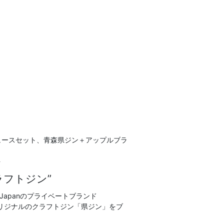
ュースセット、青森県ジン＋アップルブラ
ト
ラフトジン”
Japanのプライベートブランド
つ、オリジナルのクラフトジン「県ジン」をブ