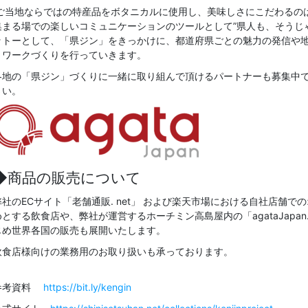
ご当地ならではの特産品をボタニカルに使用し、美味しさにこだわるの
集まる場での楽しいコミュニケーションのツールとして”県人も、そうじ
ットーとして、「県ジン」をきっかけに、都道府県ごとの魅力の発信や
トワークづくりを行っていきます。
各地の「県ジン」づくりに一緒に取り組んで頂けるパートナーも募集中
さい。
◆商品の販売について
弊社のECサイト「老舗通販. net」 および楽天市場における自社店舗
めとする飲食店や、弊社が運営するホーチミン高島屋内の「agataJapan.c
じめ世界各国の販売も展開いたします。
飲食店様向けの業務用のお取り扱いも承っております。
参考資料
https://bit.ly/kengin