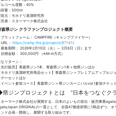
アルコール度数：40%
容量：500ml
製造元：モホドリ蒸溜研究所
販売者：スターマーク株式会社
青森県ジン クラファンプロジェクト概要
・プラットフォーム： CAMPFIRE（キャンプファイヤー）
・URL：
https://camp-fire.jp/projects/871412
・募集期間： 2026年2月10日（火）～ 3月8日（日）まで
目標金額： 300,000円 （※All-in方式）
主なリターン：
【先行販売】青森県ジン1本、青森県ジン1本＋他県ジンほか
【モホドリ蒸溜研究所商品セット】青森県ジン＋プレミアムアップルジ
ンデーセットほか
【イベント参加コース】青森県ジン＋県ジンカーニバルvol.1参加チケッ
◆県ジンプロジェクトとは
”日本をつなぐク
スターマーク株式会社が展開する、日本のよいもの宣伝・販売事業agata
agataJapan ORIGINALの一貫として、全国47都道府県に1商品ず
ランド企画・開発し、展開する取り組みです。