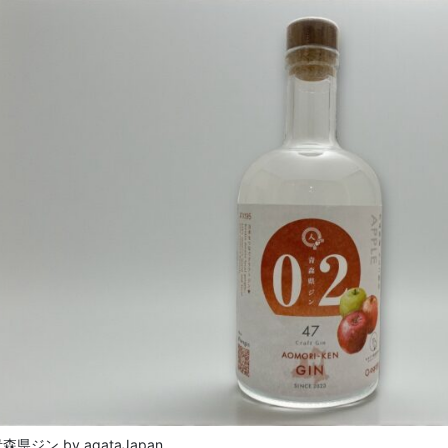
森県ジン by agataJapan