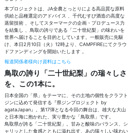
本プロジェクトは、JA全農とっとりによる高品質な原料
供給と品種選定のアドバイス 、千代むすび酒造の高度な
蒸留技術 、そしてスターマークの企画・プロデュース力
を結集し 、鳥取の誇りである「二十世紀梨」の味わいを
世界へ届けることを目的としています。一般販売に先駆
け、本日2月10日（火）12時より、CAMPFIREにてクラウ
ドファンディングを開始いたします 。
報道関係者様向け資料はこちら
鳥取の誇り「二十世紀梨」の瑞々しさ
を、この1本に。
日本全国の「県」をテーマに、その土地の個性をクラフト
ジンに込めて発信する『県ジンプロジェクト by
agataJapan』。第17弾となる今回の舞台は、雄大な大山
と日本海に抱かれた、実り豊かな「鳥取県」です。
鳥取県が誇る「二十世紀梨」。甘みと酸味のバランス、シ
ャリッとした食感とともに溢れ出す、あの瑞々しい味わい