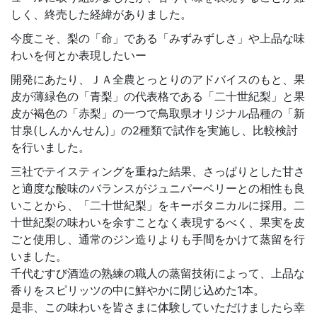
しく、終売した経緯がありました。
今度こそ、梨の「命」である「みずみずしさ」や上品な味
わいを何とか表現したいー
開発にあたり、ＪＡ全農とっとりのアドバイスのもと、果
皮が薄緑色の「青梨」の代表格である「二十世紀梨」と果
皮が褐色の「赤梨」の一つで鳥取県オリジナル品種の「新
甘泉(しんかんせん)」の2種類で試作を実施し、比較検討
を行いました。
三社でテイスティングを重ねた結果、さっぱりとした甘さ
と適度な酸味のバランスがジュニパーベリーとの相性も良
いことから、「二十世紀梨」をキーボタニカルに採用。二
十世紀梨の味わいを余すことなく表現するべく、果実を皮
ごと使用し、通常のジン造りよりも手間をかけて蒸留を行
いました。
千代むすび酒造の熟練の職人の蒸留技術によって、上品な
香りをスピリッツの中に鮮やかに閉じ込めた1本。
是非、この味わいを皆さまに体験していただけましたら幸